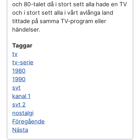
och 80-talet då i stort sett alla hade en TV
och i stort sett alla i vårt avlånga land
tittade på samma TV-program eller
händelser.
Taggar
tv
tv-serie
1980
1990
svt
kanal 1
svt 2
nostalgi
Föregående
Nästa