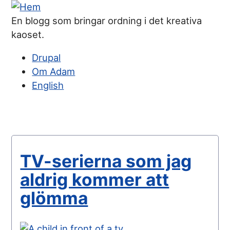
Hoppa
till
En blogg som bringar ordning i det kreativa
huvudinnehåll
kaoset.
Drupal
Om Adam
Huvudmeny
English
TV-serierna som jag
aldrig kommer att
glömma