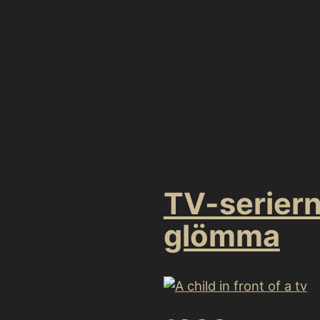
Hoppa
till
huvudinnehåll
Huvudmen
TV-seriern
glömma