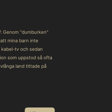
 TV. Genom "dumburken"
 att mina barn inte
 kabel-tv och sedan
tion som uppstod så ofta
avlånga land tittade på