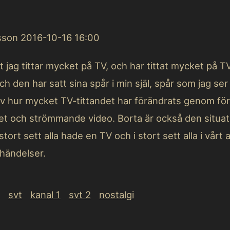
tsson
2016-10-16 16:00
tt jag tittar mycket på TV, och har tittat mycket på
ch den har satt sina spår i min själ, spår som jag ser
v hur mycket TV-tittandet har förändrats genom för
net och strömmande video. Borta är också den situa
stort sett alla hade en TV och i stort sett alla i vårt 
händelser.
svt
kanal 1
svt 2
nostalgi