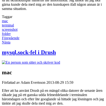
så att skrämdumpar hanteras lite annorlunda. Jag tänkte att jag lika
gärna kunde dela med mig av den kunskapen ifall någon annan är i
samma situation.
Taggar
mac
terminal
screenshot
folder
Föregående
Nästa
mysql.sock-fel i Drush
mac
Författad av Adam Evertsson
2013-08-29 15:59
Efter att ha använt Drush på en mängd olika datorer de senaste åren
råkade jag på ett ganska udda felmeddelande i terminalen
häromdagen och efter lite googlande så hittade jag lösningen och jag
tänkte att jag skulle dela med mig av den.