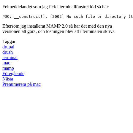
Felmeddelandet som jag fick i terminalfönstret löd så här:
PDO::__construct(): [2002] No such file or directory (t
Eftersom jag installerat MAMP 2.0 så har det med den nya
versionen att göra, och lösningen blev att i terminalen skriva
Taggar
drupal
drush
terminal
mac
mamp
Föregående
Nästa
Prenumerera på mac