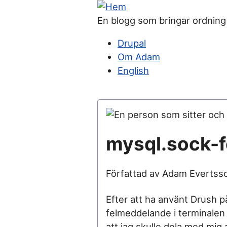
Hoppa
till
En blogg som bringar ordning 
huvudinnehåll
Drupal
Om Adam
Huvudmeny
English
mysql.sock-f
Författad av Adam Everts
Efter att ha använt Drush 
felmeddelande i terminalen 
att jag skulle dela med mig 