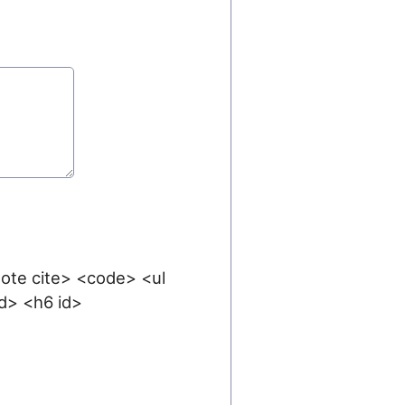
uote cite> <code> <ul
id> <h6 id>