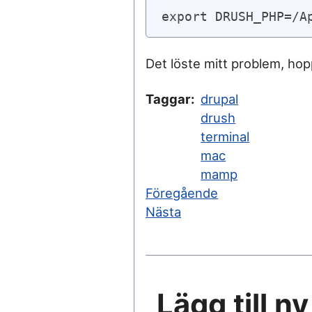
export DRUSH_PHP=/A
Det löste mitt problem, hop
Taggar
drupal
drush
terminal
mac
mamp
Föregående
Nästa
Lägg till 