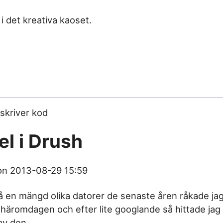
i det kreativa kaoset.
el i Drush
son
2013-08-29 15:59
på en mängd olika datorer de senaste åren råkade ja
häromdagen och efter lite googlande så hittade jag
av den.