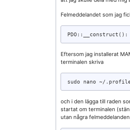
Felmeddelandet som jag fick
PDO::__construct():
Eftersom jag installerat MA
terminalen skriva
sudo nano ~/.profil
och i den lägga till raden 
startat om terminalen (st
utan några felmeddelanden