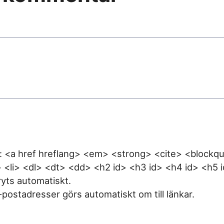
: <a href hreflang> <em> <strong> <cite> <blockq
> <li> <dl> <dt> <dd> <h2 id> <h3 id> <h4 id> <h5 
yts automatiskt.
ostadresser görs automatiskt om till länkar.