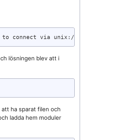
 to connect via unix:///var/mysql/mysql.s
h lösningen blev att i
att ha sparat filen och
 och ladda hem moduler