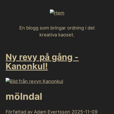
Hoppa
till
huvudinnehåll
En blogg som bringar ordning i det
kreativa kaoset.
Ny revy på gång -
Kanonkul!
mölndal
Författad av Adam Evertsson
2025-11-09