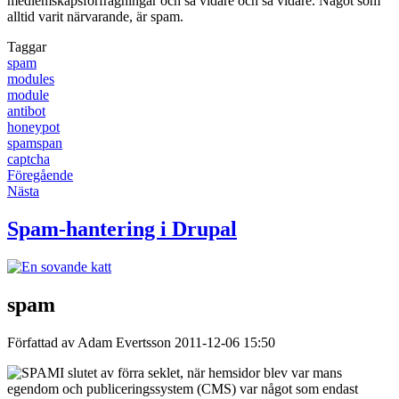
medlemskapsförfrågningar och så vidare och så vidare. Något som
alltid varit närvarande, är spam.
Taggar
spam
modules
module
antibot
honeypot
spamspan
captcha
Föregående
Nästa
Spam-hantering i Drupal
spam
Författad av Adam Evertsson
2011-12-06 15:50
I slutet av förra seklet, när hemsidor blev var mans
egendom och publiceringssystem (CMS) var något som endast